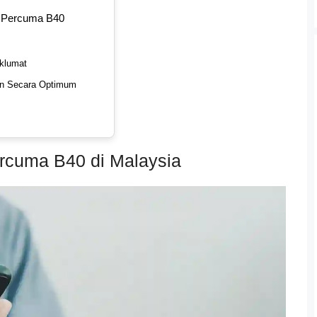
n Percuma B40
klumat
an Secara Optimum
ercuma B40 di Malaysia