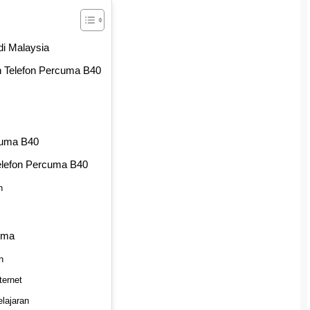
di Malaysia
n Telefon Percuma B40
cuma B40
lefon Percuma B40
n
uma
n
ernet
lajaran