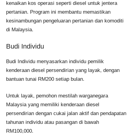
kenaikan kos operasi seperti diesel untuk jentera
pertanian. Program ini membantu memastikan
kesinambungan pengeluaran pertanian dan komoditi
di Malaysia.
Budi Individu
Budi Individu menyasarkan individu pemilik
kenderaan diesel persendirian yang layak, dengan
bantuan tunai RM200 setiap bulan.
Untuk layak, pemohon mestilah warganegara
Malaysia yang memiliki kenderaan diesel
persendirian dengan cukai jalan aktif dan pendapatan
tahunan individu atau pasangan di bawah
RM100,000.