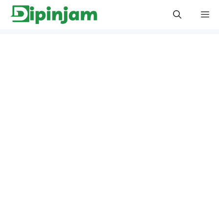
Skip
M
to
content