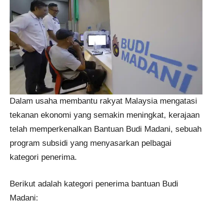
Dalam usaha membantu rakyat Malaysia mengatasi
tekanan ekonomi yang semakin meningkat, kerajaan
telah memperkenalkan Bantuan Budi Madani, sebuah
program subsidi yang menyasarkan pelbagai
kategori penerima.
Berikut adalah kategori penerima bantuan Budi
Madani: