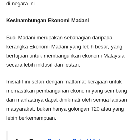
di negara ini.
Kesinambungan Ekonomi Madani
Budi Madani merupakan sebahagian daripada
kerangka Ekonomi Madani yang lebih besar, yang
bertujuan untuk membangunkan ekonomi Malaysia
secara lebih inklusif dan lestari.
Inisiatif ini selari dengan matlamat kerajaan untuk
memastikan pembangunan ekonomi yang seimbang
dan manfaatnya dapat dinikmati oleh semua lapisan
masyarakat, bukan hanya golongan T20 atau yang
lebih berkemampuan.