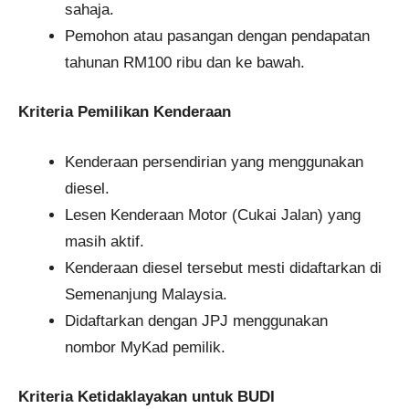
sahaja.
Pemohon atau pasangan dengan pendapatan
tahunan RM100 ribu dan ke bawah.
Kriteria Pemilikan Kenderaan
Kenderaan persendirian yang menggunakan
diesel.
Lesen Kenderaan Motor (Cukai Jalan) yang
masih aktif.
Kenderaan diesel tersebut mesti didaftarkan di
Semenanjung Malaysia.
Didaftarkan dengan JPJ menggunakan
nombor MyKad pemilik.
Kriteria Ketidaklayakan untuk BUDI