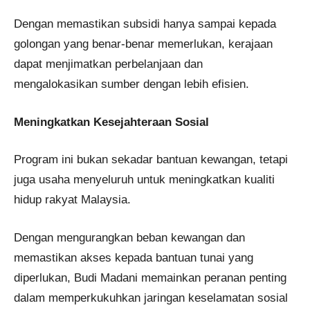
Dengan memastikan subsidi hanya sampai kepada
golongan yang benar-benar memerlukan, kerajaan
dapat menjimatkan perbelanjaan dan
mengalokasikan sumber dengan lebih efisien.
Meningkatkan Kesejahteraan Sosial
Program ini bukan sekadar bantuan kewangan, tetapi
juga usaha menyeluruh untuk meningkatkan kualiti
hidup rakyat Malaysia.
Dengan mengurangkan beban kewangan dan
memastikan akses kepada bantuan tunai yang
diperlukan, Budi Madani memainkan peranan penting
dalam memperkukuhkan jaringan keselamatan sosial