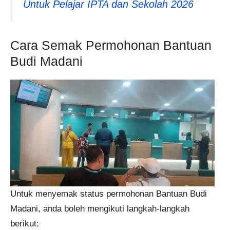
Untuk Pelajar IPTA dan Sekolah 2026
Cara Semak Permohonan Bantuan
Budi Madani
Untuk menyemak status permohonan Bantuan Budi
Madani, anda boleh mengikuti langkah-langkah
berikut: