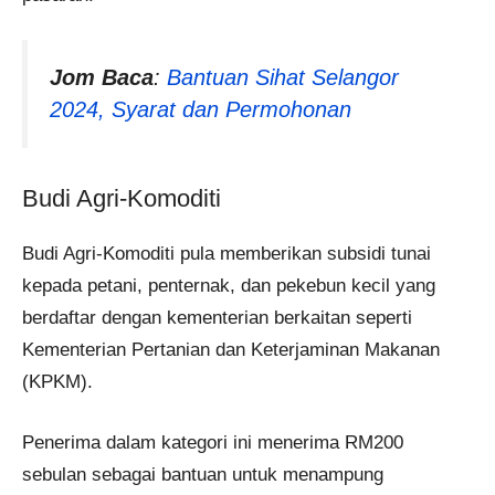
Jom Baca
:
Bantuan Sihat Selangor
2024, Syarat dan Permohonan
Budi Agri-Komoditi
Budi Agri-Komoditi pula memberikan subsidi tunai
kepada petani, penternak, dan pekebun kecil yang
berdaftar dengan kementerian berkaitan seperti
Kementerian Pertanian dan Keterjaminan Makanan
(KPKM).
Penerima dalam kategori ini menerima RM200
sebulan sebagai bantuan untuk menampung