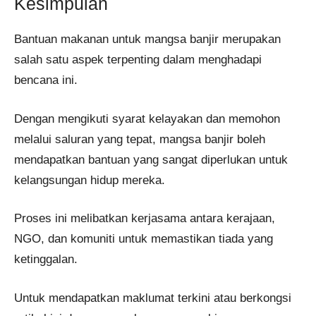
Kesimpulan
Bantuan makanan untuk mangsa banjir merupakan
salah satu aspek terpenting dalam menghadapi
bencana ini.
Dengan mengikuti syarat kelayakan dan memohon
melalui saluran yang tepat, mangsa banjir boleh
mendapatkan bantuan yang sangat diperlukan untuk
kelangsungan hidup mereka.
Proses ini melibatkan kerjasama antara kerajaan,
NGO, dan komuniti untuk memastikan tiada yang
ketinggalan.
Untuk mendapatkan maklumat terkini atau berkongsi