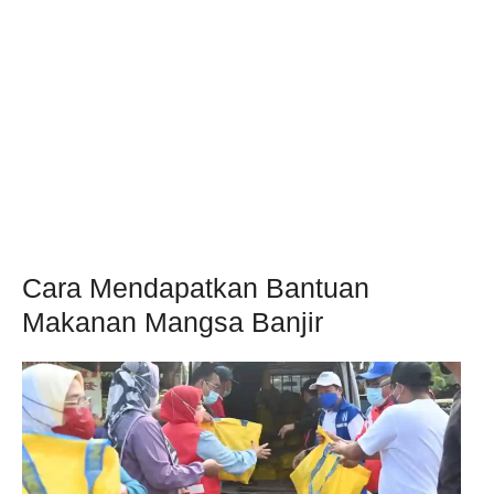
Cara Mendapatkan Bantuan
Makanan Mangsa Banjir