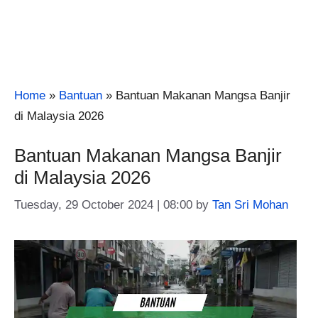
Home
»
Bantuan
»
Bantuan Makanan Mangsa Banjir
di Malaysia 2026
Bantuan Makanan Mangsa Banjir
di Malaysia 2026
Tuesday, 29 October 2024 | 08:00
by
Tan Sri Mohan