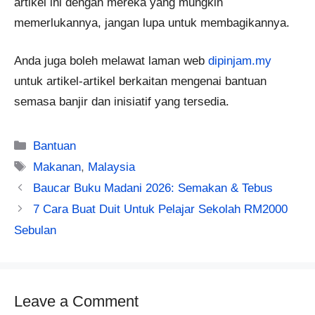
artikel ini dengan mereka yang mungkin
memerlukannya, jangan lupa untuk membagikannya.
Anda juga boleh melawat laman web
dipinjam.my
untuk artikel-artikel berkaitan mengenai bantuan
semasa banjir dan inisiatif yang tersedia.
Categories
Bantuan
Tags
Makanan
,
Malaysia
Baucar Buku Madani 2026: Semakan & Tebus
7 Cara Buat Duit Untuk Pelajar Sekolah RM2000
Sebulan
Leave a Comment