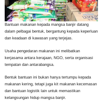
Bantuan makanan kepada mangsa banjir datang
dalam pelbagai bentuk, bergantung kepada keperluan
dan keadaan di kawasan yang terjejas.
Usaha pengedaran makanan ini melibatkan
kerjasama antara kerajaan, NGO, serta organisasi
tempatan dan antarabangsa.
Bentuk bantuan ini bukan hanya tertumpu kepada
makanan kering, tetapi juga kit makanan kecemasan
dan bantuan logistik lain untuk memastikan
kelangsungan hidup mangsa banjir.