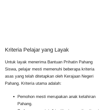
Kriteria Pelajar yang Layak
Untuk layak menerima Bantuan Prihatin Pahang
Siswa, pelajar mesti memenuhi beberapa kriteria
asas yang telah ditetapkan oleh Kerajaan Negeri
Pahang. Kriteria utama adalah:
Pemohon mesti merupakan anak kelahiran
Pahang.