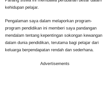
Pahang siswa ini membawa perubahan besar dalam
kehidupan pelajar.
Pengalaman saya dalam melaporkan program-
program pendidikan ini memberi saya pandangan
mendalam tentang kepentingan sokongan kewangan
dalam dunia pendidikan, terutama bagi pelajar dari
keluarga berpendapatan rendah dan sederhana.
Advertisements