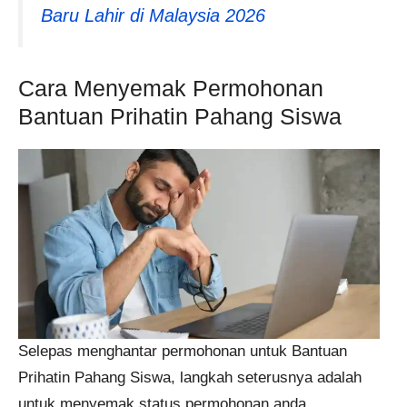
Baru Lahir di Malaysia 2026
Cara Menyemak Permohonan
Bantuan Prihatin Pahang Siswa
Selepas menghantar permohonan untuk Bantuan
Prihatin Pahang Siswa, langkah seterusnya adalah
untuk menyemak status permohonan anda.