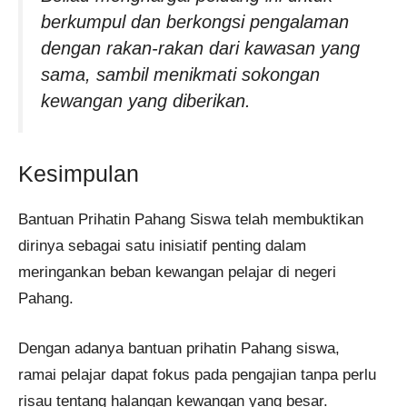
berkumpul dan berkongsi pengalaman
dengan rakan-rakan dari kawasan yang
sama, sambil menikmati sokongan
kewangan yang diberikan.
Kesimpulan
Bantuan Prihatin Pahang Siswa telah membuktikan
dirinya sebagai satu inisiatif penting dalam
meringankan beban kewangan pelajar di negeri
Pahang.
Dengan adanya bantuan prihatin Pahang siswa,
ramai pelajar dapat fokus pada pengajian tanpa perlu
risau tentang halangan kewangan yang besar.