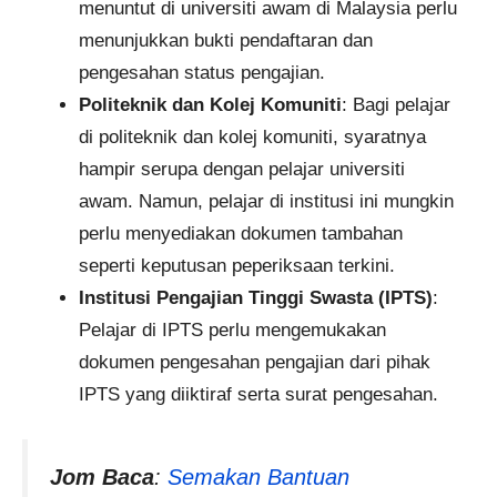
menuntut di universiti awam di Malaysia perlu
menunjukkan bukti pendaftaran dan
pengesahan status pengajian.
Politeknik dan Kolej Komuniti
: Bagi pelajar
di politeknik dan kolej komuniti, syaratnya
hampir serupa dengan pelajar universiti
awam. Namun, pelajar di institusi ini mungkin
perlu menyediakan dokumen tambahan
seperti keputusan peperiksaan terkini.
Institusi Pengajian Tinggi Swasta (IPTS)
:
Pelajar di IPTS perlu mengemukakan
dokumen pengesahan pengajian dari pihak
IPTS yang diiktiraf serta surat pengesahan.
Jom Baca
:
Semakan Bantuan