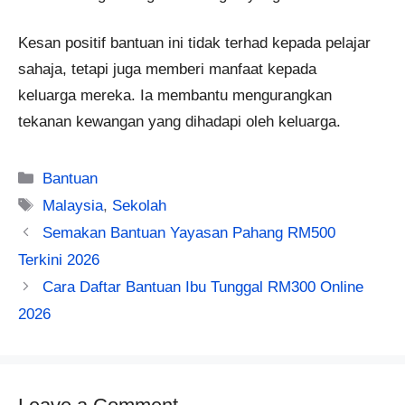
Kesan positif bantuan ini tidak terhad kepada pelajar
sahaja, tetapi juga memberi manfaat kepada
keluarga mereka. Ia membantu mengurangkan
tekanan kewangan yang dihadapi oleh keluarga.
Categories
Bantuan
Tags
Malaysia
,
Sekolah
Semakan Bantuan Yayasan Pahang RM500
Terkini 2026
Cara Daftar Bantuan Ibu Tunggal RM300 Online
2026