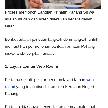
Proses memohon Bantuan Prihatin Pahang Siswa
adalah mudah dan boleh dilakukan secara dalam
talian.
Berikut adalah panduan langkah demi langkah untuk
memastikan permohonan bantuan prihatin Pahang
siswa anda berjalan lancar:
1. Layari Laman Web Rasmi
Pertama sekali, pelajar perlu melayari laman
web
rasmi
yang telah disediakan oleh Kerajaan Negeri
Pahang.
Portal ini biasanya menyediakan semua maklumat