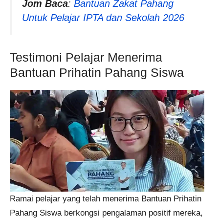
Jom Baca
:
Bantuan Zakat Pahang
Untuk Pelajar IPTA dan Sekolah 2026
Testimoni Pelajar Menerima
Bantuan Prihatin Pahang Siswa
Ramai pelajar yang telah menerima Bantuan Prihatin
Pahang Siswa berkongsi pengalaman positif mereka,