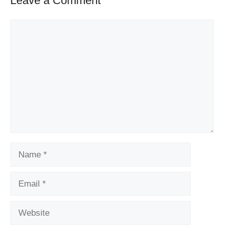
Leave a Comment
Comment
Name
Email
Website