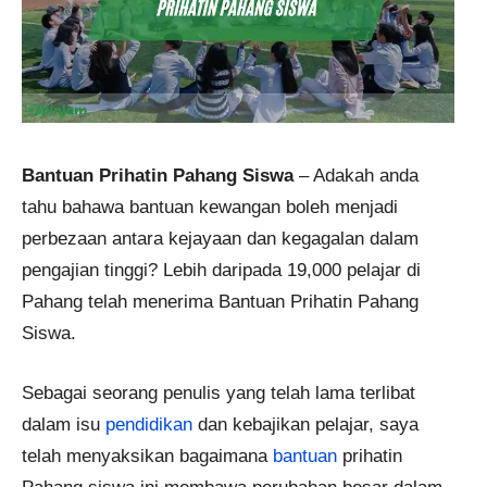
Bantuan Prihatin Pahang Siswa
– Adakah anda
tahu bahawa bantuan kewangan boleh menjadi
perbezaan antara kejayaan dan kegagalan dalam
pengajian tinggi? Lebih daripada 19,000 pelajar di
Pahang telah menerima Bantuan Prihatin Pahang
Siswa.
Sebagai seorang penulis yang telah lama terlibat
dalam isu
pendidikan
dan kebajikan pelajar, saya
telah menyaksikan bagaimana
bantuan
prihatin