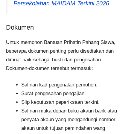
Persekolahan MAIDAM Terkini 2026
Dokumen
Untuk memohon Bantuan Prihatin Pahang Siswa,
beberapa dokumen penting perlu disediakan dan
dimuat naik sebagai bukti dan pengesahan.
Dokumen-dokumen tersebut termasuk:
Salinan kad pengenalan pemohon.
Surat pengesahan pengajian.
Slip keputusan peperiksaan terkini.
Salinan muka depan buku akaun bank atau
penyata akaun yang mengandungi nombor
akaun untuk tujuan pemindahan wang