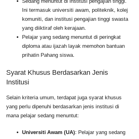
Sedang menuntut di institusi pengajian tinggi.
Ini termasuk universiti awam, politeknik, kolej
komuniti, dan institusi pengajian tinggi swasta
yang diiktiraf oleh kerajaan.
Pelajar yang sedang menuntut di peringkat
diploma atau ijazah layak memohon bantuan
prihatin Pahang siswa.
Syarat Khusus Berdasarkan Jenis
Institusi
Selain kriteria umum, terdapat juga syarat khusus
yang perlu dipenuhi berdasarkan jenis institusi di
mana pelajar sedang menuntut:
Universiti Awam (UA)
: Pelajar yang sedang