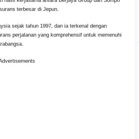
h hasil kerjasama antara Berjaya Group dan Sompo
surans terbesar di Jepun.
ysia sejak tahun 1997, dan ia terkenal dengan
urans perjalanan yang komprehensif untuk memenuhi
arabangsa.
Advertisements