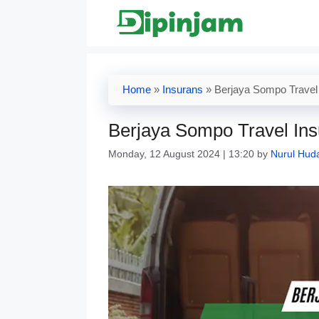
Skip
to
content
Home
»
Insurans
»
Berjaya Sompo Travel
Berjaya Sompo Travel In
Monday, 12 August 2024 | 13:20
by
Nurul Hud