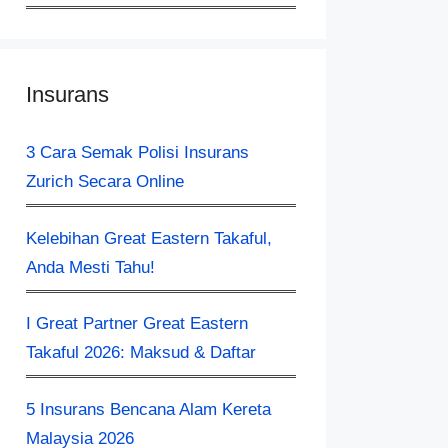
Insurans
3 Cara Semak Polisi Insurans
Zurich Secara Online
Kelebihan Great Eastern Takaful,
Anda Mesti Tahu!
I Great Partner Great Eastern
Takaful 2026: Maksud & Daftar
5 Insurans Bencana Alam Kereta
Malaysia 2026