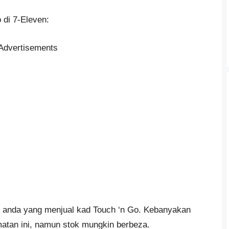
 di 7-Eleven:
Advertisements
n anda yang menjual kad Touch ‘n Go. Kebanyakan
tan ini, namun stok mungkin berbeza.