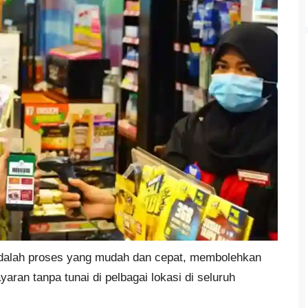
adalah proses yang mudah dan cepat, membolehkan
n tanpa tunai di pelbagai lokasi di seluruh