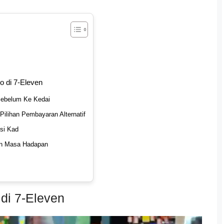
 di 7-Eleven
Sebelum Ke Kedai
Pilihan Pembayaran Alternatif
isi Kad
an Masa Hadapan
di 7-Eleven