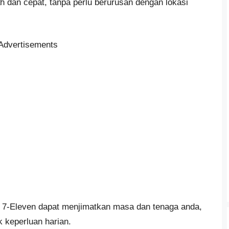
 dan cepat, tanpa perlu berurusan dengan lokasi
Advertisements
i 7-Eleven dapat menjimatkan masa dan tenaga anda,
 keperluan harian.