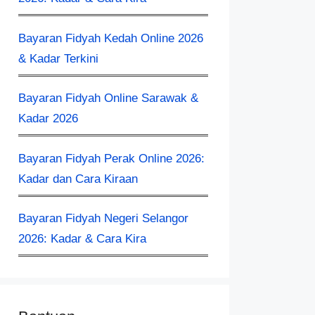
Bayaran Fidyah Kedah Online 2026
& Kadar Terkini
Bayaran Fidyah Online Sarawak &
Kadar 2026
Bayaran Fidyah Perak Online 2026:
Kadar dan Cara Kiraan
Bayaran Fidyah Negeri Selangor
2026: Kadar & Cara Kira