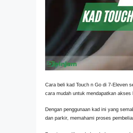
Cara beli kad Touch n Go di 7-Eleven 
cara mudah untuk mendapatkan akses 
Dengan penggunaan kad ini yang semak
dan parkir, memahami proses pembelian