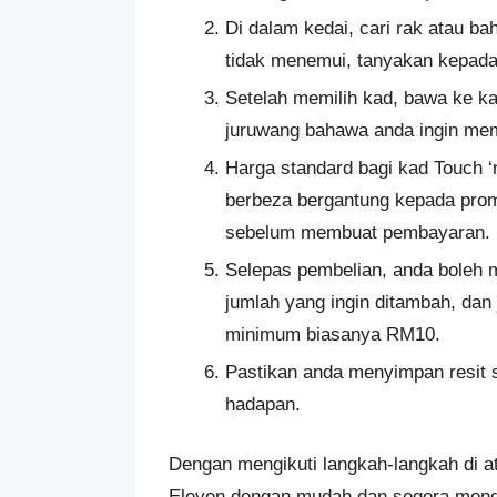
Di dalam kedai, cari rak atau 
tidak menemui, tanyakan kepada
Setelah memilih kad, bawa ke 
juruwang bahawa anda ingin mem
Harga standard bagi kad Touch 
berbeza bergantung kepada prom
sebelum membuat pembayaran.
Selepas pembelian, anda boleh m
jumlah yang ingin ditambah, da
minimum biasanya RM10.
Pastikan anda menyimpan resit 
hadapan.
Dengan mengikuti langkah-langkah di a
Eleven dengan mudah dan segera mengg