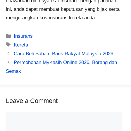
ditawarkan oleh syarikat insuran. Dengan panduan
ini, anda dapat membuat keputusan yang bijak serta
mengurangkan kos insurans kereta anda.
Categories
Insurans
Tags
Kereta
Cara Beli Saham Bank Rakyat Malaysia 2026
Permohonan MyKasih Online 2026, Borang dan
Semak
Leave a Comment
Comment