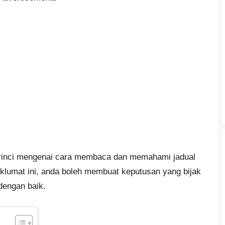
perinci mengenai cara membaca dan memahami jadual
lumat ini, anda boleh membuat keputusan yang bijak
dengan baik.