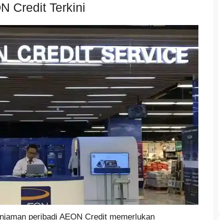
 Credit Terkini
injaman peribadi AEON Credit memerlukan