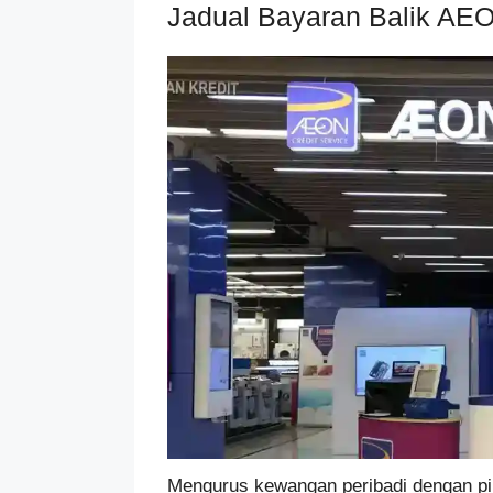
Jadual Bayaran Balik AEON
Mengurus kewangan peribadi dengan p