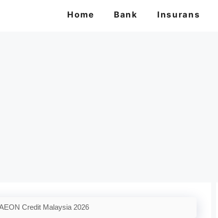
Home
Bank
Insurans
 AEON Credit Malaysia 2026