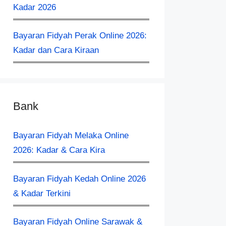
Kadar 2026
Bayaran Fidyah Perak Online 2026:
Kadar dan Cara Kiraan
Bank
Bayaran Fidyah Melaka Online
2026: Kadar & Cara Kira
Bayaran Fidyah Kedah Online 2026
& Kadar Terkini
Bayaran Fidyah Online Sarawak &