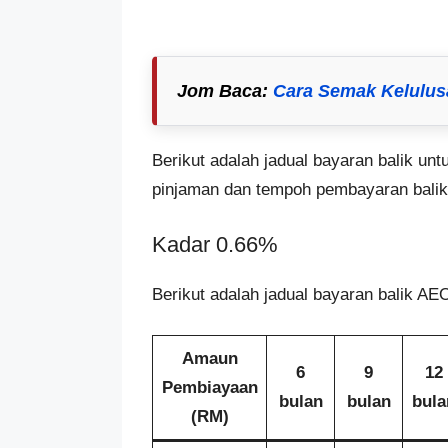
Jom Baca
:
Cara Semak Kelulus
Berikut adalah jadual bayaran balik un
pinjaman dan tempoh pembayaran balik
Kadar 0.66%
Berikut adalah jadual bayaran balik AE
Amaun
6
9
12
Pembiayaan
bulan
bulan
bula
(RM)