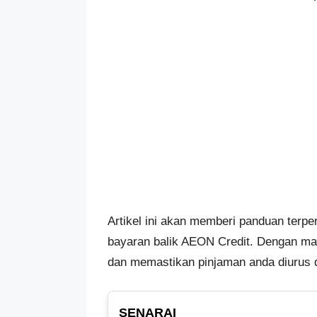
Artikel ini akan memberi panduan ter
bayaran balik AEON Credit. Dengan mak
dan memastikan pinjaman anda diurus 
SENARAI