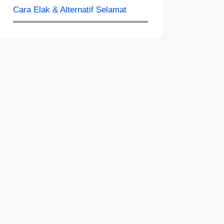
Cara Elak & Alternatif Selamat
72
84
bulan
bulan