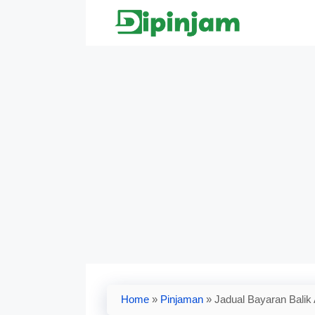
Skip
to
content
Home
»
Pinjaman
»
Jadual Bayaran Balik