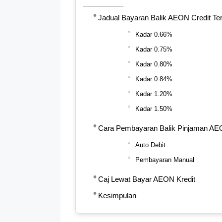
Jadual Bayaran Balik AEON Credit Ter
Kadar 0.66%
Kadar 0.75%
Kadar 0.80%
Kadar 0.84%
Kadar 1.20%
Kadar 1.50%
Cara Pembayaran Balik Pinjaman AE
Auto Debit
Pembayaran Manual
Caj Lewat Bayar AEON Kredit
Kesimpulan