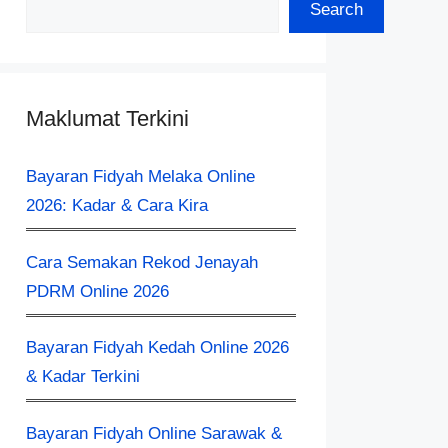
Search
Maklumat Terkini
Bayaran Fidyah Melaka Online
2026: Kadar & Cara Kira
Cara Semakan Rekod Jenayah
PDRM Online 2026
Bayaran Fidyah Kedah Online 2026
& Kadar Terkini
Bayaran Fidyah Online Sarawak &