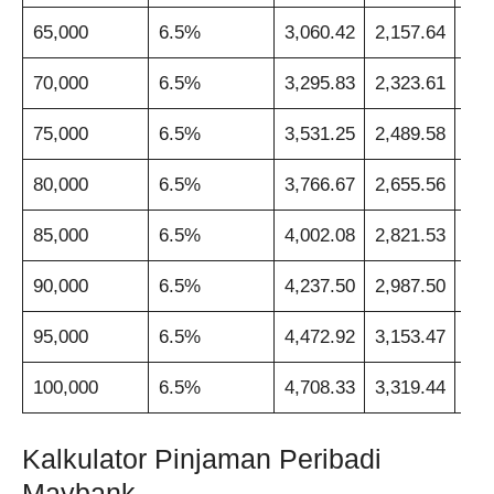
65,000
6.5%
3,060.42
2,157.64
1,7
70,000
6.5%
3,295.83
2,323.61
1,8
75,000
6.5%
3,531.25
2,489.58
1,9
80,000
6.5%
3,766.67
2,655.56
2,1
85,000
6.5%
4,002.08
2,821.53
2,2
90,000
6.5%
4,237.50
2,987.50
2,3
95,000
6.5%
4,472.92
3,153.47
2,4
100,000
6.5%
4,708.33
3,319.44
2,6
Kalkulator Pinjaman Peribadi
Maybank