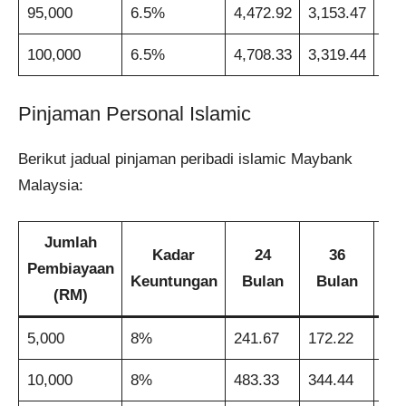
95,000
6.5%
4,472.92
3,153.47
2,4
100,000
6.5%
4,708.33
3,319.44
2,6
Pinjaman Personal Islamic
Berikut jadual pinjaman peribadi islamic Maybank
Malaysia:
Jumlah
Kadar
24
36
Pembiayaan
Keuntungan
Bulan
Bulan
B
(RM)
5,000
8%
241.67
172.22
137
10,000
8%
483.33
344.44
275