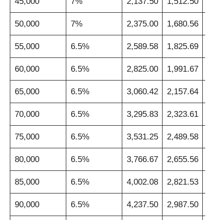
45,000
7%
2,137.50
1,512.50
1,2
50,000
7%
2,375.00
1,680.56
1,3
55,000
6.5%
2,589.58
1,825.69
1,4
60,000
6.5%
2,825.00
1,991.67
1,5
65,000
6.5%
3,060.42
2,157.64
1,7
70,000
6.5%
3,295.83
2,323.61
1,8
75,000
6.5%
3,531.25
2,489.58
1,9
80,000
6.5%
3,766.67
2,655.56
2,1
85,000
6.5%
4,002.08
2,821.53
2,2
90,000
6.5%
4,237.50
2,987.50
2,3