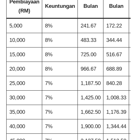
Pembiayaan
Keuntungan
Bulan
Bulan
B
(RM)
5,000
8%
241.67
172.22
137
10,000
8%
483.33
344.44
275
15,000
8%
725.00
516.67
412
20,000
8%
966.67
688.89
550
25,000
7%
1,187.50
840.28
666
30,000
7%
1,425.00
1,008.33
800
35,000
7%
1,662.50
1,176.39
933
40,000
7%
1,900.00
1,344.44
1,0