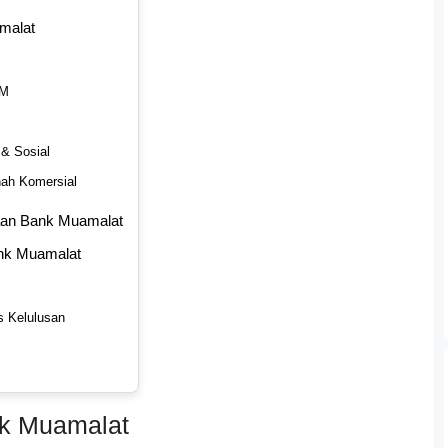
malat
NM
& Sosial
ah Komersial
gaan Bank Muamalat
nk Muamalat
s Kelulusan
nk Muamalat