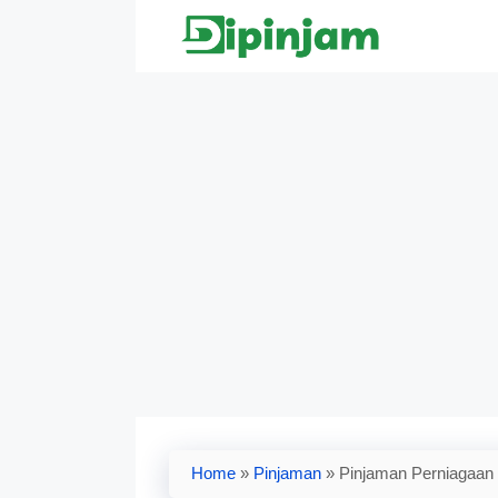
Skip
to
content
Home
»
Pinjaman
»
Pinjaman Perniagaan