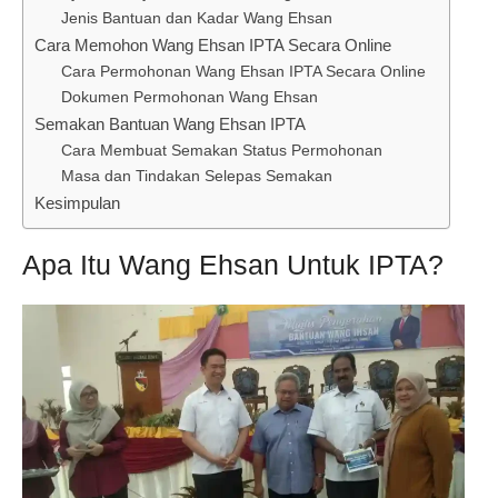
Jenis Bantuan dan Kadar Wang Ehsan
Cara Memohon Wang Ehsan IPTA Secara Online
Cara Permohonan Wang Ehsan IPTA Secara Online
Dokumen Permohonan Wang Ehsan
Semakan Bantuan Wang Ehsan IPTA
Cara Membuat Semakan Status Permohonan
Masa dan Tindakan Selepas Semakan
Kesimpulan
Apa Itu Wang Ehsan Untuk IPTA?