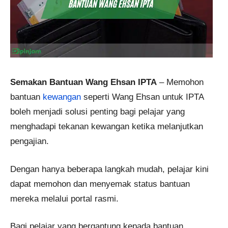
Semakan Bantuan Wang Ehsan IPTA
– Memohon
bantuan
kewangan
seperti Wang Ehsan untuk IPTA
boleh menjadi solusi penting bagi pelajar yang
menghadapi tekanan kewangan ketika melanjutkan
pengajian.
Dengan hanya beberapa langkah mudah, pelajar kini
dapat memohon dan menyemak status bantuan
mereka melalui portal rasmi.
Bagi pelajar yang bergantung kepada bantuan