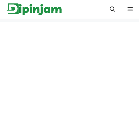
Skip
M
to
content