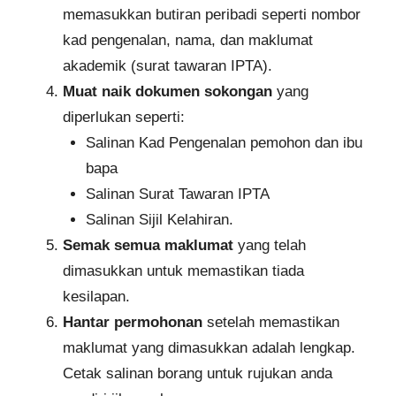
memasukkan butiran peribadi seperti nombor
kad pengenalan, nama, dan maklumat
akademik (surat tawaran IPTA).
Muat naik dokumen sokongan
yang
diperlukan seperti:
Salinan Kad Pengenalan pemohon dan ibu
bapa
Salinan Surat Tawaran IPTA
Salinan Sijil Kelahiran.
Semak semua maklumat
yang telah
dimasukkan untuk memastikan tiada
kesilapan.
Hantar permohonan
setelah memastikan
maklumat yang dimasukkan adalah lengkap.
Cetak salinan borang untuk rujukan anda