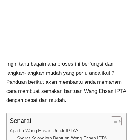
Ingin tahu bagaimana proses ini berfungsi dan
langkah-langkah mudah yang perlu anda ikuti?
Panduan berikut akan membantu anda memahami
cara membuat semakan bantuan Wang Ehsan IPTA
dengan cepat dan mudah.
Senarai
Apa Itu Wang Ehsan Untuk IPTA?
Syarat Kelayakan Bantuan Wang Ehsan IPTA