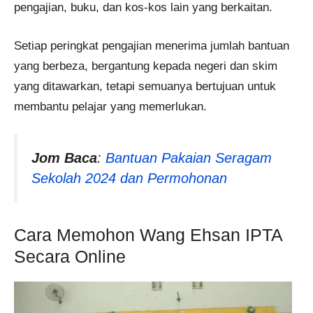
pengajian, buku, dan kos-kos lain yang berkaitan.
Setiap peringkat pengajian menerima jumlah bantuan
yang berbeza, bergantung kepada negeri dan skim
yang ditawarkan, tetapi semuanya bertujuan untuk
membantu pelajar yang memerlukan.
Jom Baca
:
Bantuan Pakaian Seragam
Sekolah 2024 dan Permohonan
Cara Memohon Wang Ehsan IPTA
Secara Online