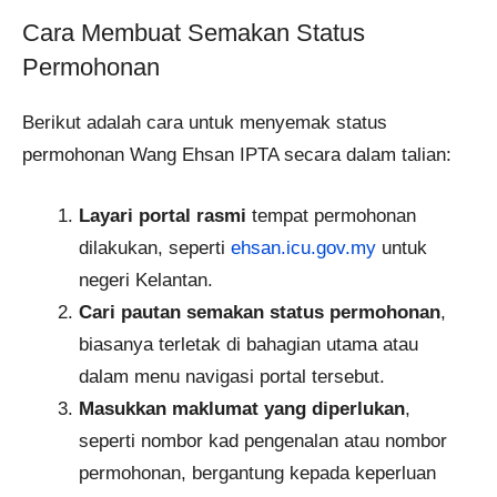
Cara Membuat Semakan Status
Permohonan
Berikut adalah cara untuk menyemak status
permohonan Wang Ehsan IPTA secara dalam talian:
Layari portal rasmi
tempat permohonan
dilakukan, seperti
ehsan.icu.gov.my
untuk
negeri Kelantan.
Cari pautan semakan status permohonan
,
biasanya terletak di bahagian utama atau
dalam menu navigasi portal tersebut.
Masukkan maklumat yang diperlukan
,
seperti nombor kad pengenalan atau nombor
permohonan, bergantung kepada keperluan