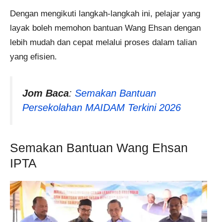
Dengan mengikuti langkah-langkah ini, pelajar yang
layak boleh memohon bantuan Wang Ehsan dengan
lebih mudah dan cepat melalui proses dalam talian
yang efisien.
Jom Baca
:
Semakan Bantuan
Persekolahan MAIDAM Terkini 2026
Semakan Bantuan Wang Ehsan
IPTA