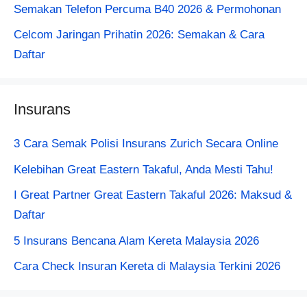
Semakan Telefon Percuma B40 2026 & Permohonan
Celcom Jaringan Prihatin 2026: Semakan & Cara
Daftar
Insurans
3 Cara Semak Polisi Insurans Zurich Secara Online
Kelebihan Great Eastern Takaful, Anda Mesti Tahu!
I Great Partner Great Eastern Takaful 2026: Maksud &
Daftar
5 Insurans Bencana Alam Kereta Malaysia 2026
Cara Check Insuran Kereta​ di Malaysia Terkini 2026