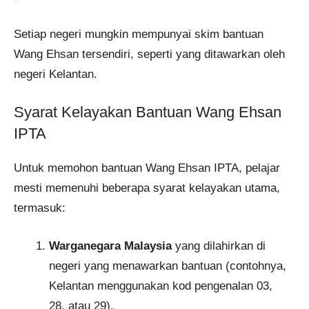
Setiap negeri mungkin mempunyai skim bantuan
Wang Ehsan tersendiri, seperti yang ditawarkan oleh
negeri Kelantan.
Syarat Kelayakan Bantuan Wang Ehsan
IPTA
Untuk memohon bantuan Wang Ehsan IPTA, pelajar
mesti memenuhi beberapa syarat kelayakan utama,
termasuk:
Warganegara Malaysia
yang dilahirkan di
negeri yang menawarkan bantuan (contohnya,
Kelantan menggunakan kod pengenalan 03,
28, atau 29).