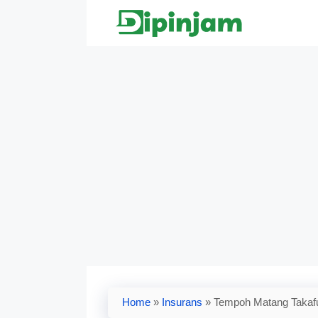
Skip
to
content
Home
»
Insurans
»
Tempoh Matang Takaful