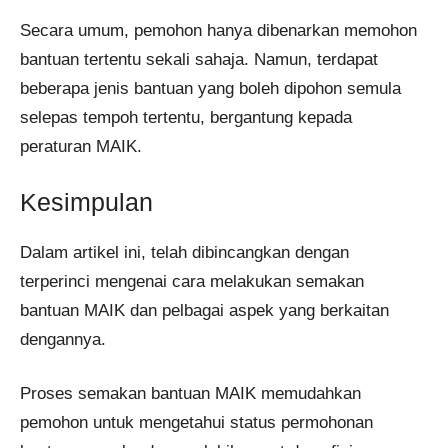
Secara umum, pemohon hanya dibenarkan memohon
bantuan tertentu sekali sahaja. Namun, terdapat
beberapa jenis bantuan yang boleh dipohon semula
selepas tempoh tertentu, bergantung kepada
peraturan MAIK.
Kesimpulan
Dalam artikel ini, telah dibincangkan dengan
terperinci mengenai cara melakukan semakan
bantuan MAIK dan pelbagai aspek yang berkaitan
dengannya.
Proses semakan bantuan MAIK memudahkan
pemohon untuk mengetahui status permohonan