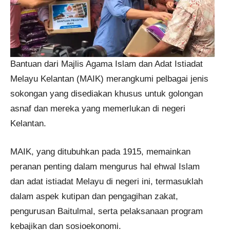
Bantuan dari Majlis Agama Islam dan Adat Istiadat
Melayu Kelantan (MAIK) merangkumi pelbagai jenis
sokongan yang disediakan khusus untuk golongan
asnaf dan mereka yang memerlukan di negeri
Kelantan.
MAIK, yang ditubuhkan pada 1915, memainkan
peranan penting dalam mengurus hal ehwal Islam
dan adat istiadat Melayu di negeri ini, termasuklah
dalam aspek kutipan dan pengagihan zakat,
pengurusan Baitulmal, serta pelaksanaan program
kebajikan dan sosioekonomi.