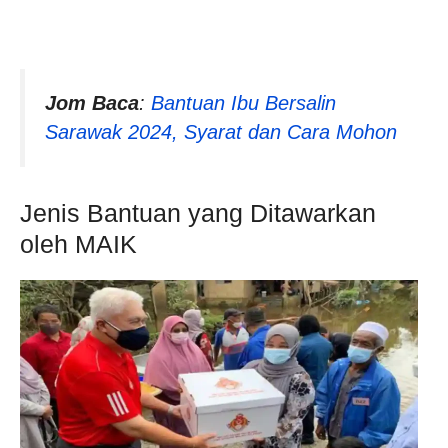
Jom Baca
:
Bantuan Ibu Bersalin
Sarawak 2024, Syarat dan Cara Mohon
Jenis Bantuan yang Ditawarkan
oleh MAIK