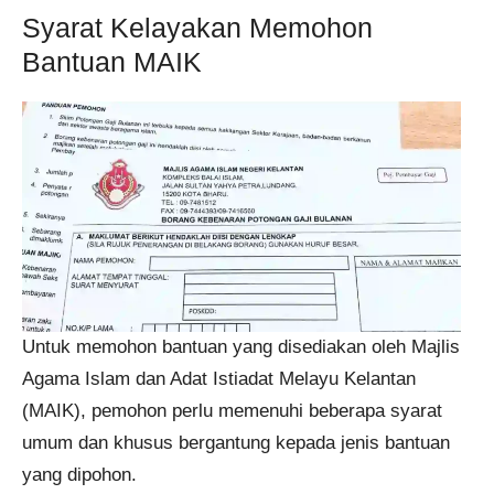
Syarat Kelayakan Memohon
Bantuan MAIK
Untuk memohon bantuan yang disediakan oleh Majlis
Agama Islam dan Adat Istiadat Melayu Kelantan
(MAIK), pemohon perlu memenuhi beberapa syarat
umum dan khusus bergantung kepada jenis bantuan
yang dipohon.