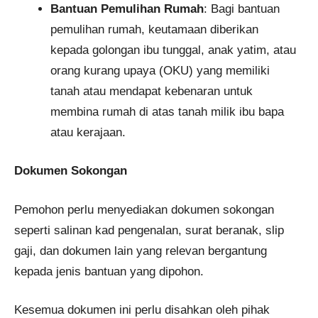
Bantuan Pemulihan Rumah
: Bagi bantuan
pemulihan rumah, keutamaan diberikan
kepada golongan ibu tunggal, anak yatim, atau
orang kurang upaya (OKU) yang memiliki
tanah atau mendapat kebenaran untuk
membina rumah di atas tanah milik ibu bapa
atau kerajaan.
Dokumen Sokongan
Pemohon perlu menyediakan dokumen sokongan
seperti salinan kad pengenalan, surat beranak, slip
gaji, dan dokumen lain yang relevan bergantung
kepada jenis bantuan yang dipohon.
Kesemua dokumen ini perlu disahkan oleh pihak