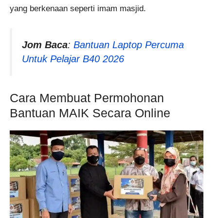
yang berkenaan seperti imam masjid.
Jom Baca
:
Bantuan Laptop Percuma
Untuk Pelajar B40 2026
Cara Membuat Permohonan
Bantuan MAIK Secara Online