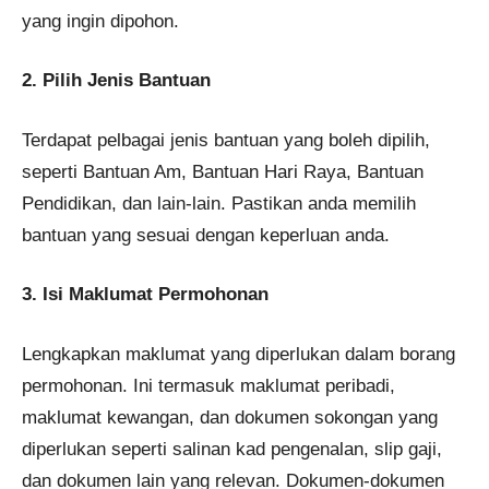
yang ingin dipohon.
2. Pilih Jenis Bantuan
Terdapat pelbagai jenis bantuan yang boleh dipilih,
seperti Bantuan Am, Bantuan Hari Raya, Bantuan
Pendidikan, dan lain-lain. Pastikan anda memilih
bantuan yang sesuai dengan keperluan anda.
3. Isi Maklumat Permohonan
Lengkapkan maklumat yang diperlukan dalam borang
permohonan. Ini termasuk maklumat peribadi,
maklumat kewangan, dan dokumen sokongan yang
diperlukan seperti salinan kad pengenalan, slip gaji,
dan dokumen lain yang relevan. Dokumen-dokumen