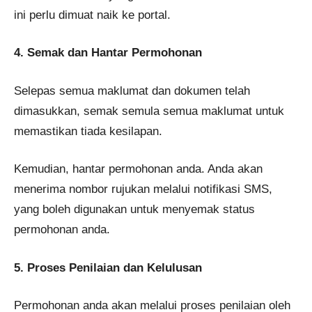
ini perlu dimuat naik ke portal.
4. Semak dan Hantar Permohonan
Selepas semua maklumat dan dokumen telah
dimasukkan, semak semula semua maklumat untuk
memastikan tiada kesilapan.
Kemudian, hantar permohonan anda. Anda akan
menerima nombor rujukan melalui notifikasi SMS,
yang boleh digunakan untuk menyemak status
permohonan anda.
5. Proses Penilaian dan Kelulusan
Permohonan anda akan melalui proses penilaian oleh