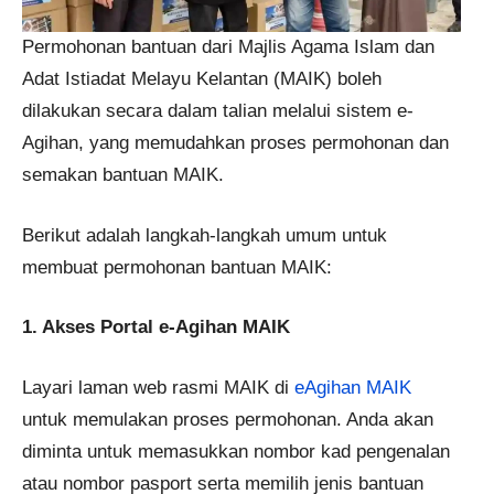
Permohonan bantuan dari Majlis Agama Islam dan
Adat Istiadat Melayu Kelantan (MAIK) boleh
dilakukan secara dalam talian melalui sistem e-
Agihan, yang memudahkan proses permohonan dan
semakan bantuan MAIK.
Berikut adalah langkah-langkah umum untuk
membuat permohonan bantuan MAIK:
1. Akses Portal e-Agihan MAIK
Layari laman web rasmi MAIK di
eAgihan MAIK
untuk memulakan proses permohonan. Anda akan
diminta untuk memasukkan nombor kad pengenalan
atau nombor pasport serta memilih jenis bantuan