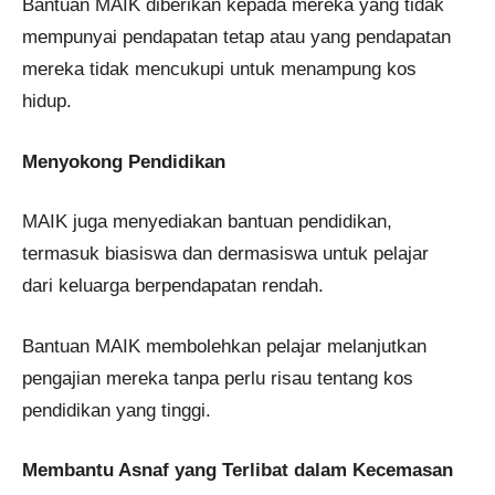
Bantuan MAIK diberikan kepada mereka yang tidak
mempunyai pendapatan tetap atau yang pendapatan
mereka tidak mencukupi untuk menampung kos
hidup.
Menyokong Pendidikan
MAIK juga menyediakan bantuan pendidikan,
termasuk biasiswa dan dermasiswa untuk pelajar
dari keluarga berpendapatan rendah.
Bantuan MAIK membolehkan pelajar melanjutkan
pengajian mereka tanpa perlu risau tentang kos
pendidikan yang tinggi.
Membantu Asnaf yang Terlibat dalam Kecemasan