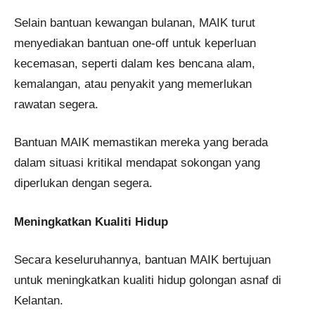
Selain bantuan kewangan bulanan, MAIK turut
menyediakan bantuan one-off untuk keperluan
kecemasan, seperti dalam kes bencana alam,
kemalangan, atau penyakit yang memerlukan
rawatan segera.
Bantuan MAIK memastikan mereka yang berada
dalam situasi kritikal mendapat sokongan yang
diperlukan dengan segera.
Meningkatkan Kualiti Hidup
Secara keseluruhannya, bantuan MAIK bertujuan
untuk meningkatkan kualiti hidup golongan asnaf di
Kelantan.