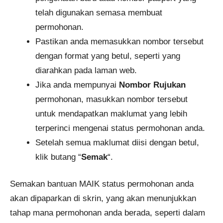
telah digunakan semasa membuat
permohonan.
Pastikan anda memasukkan nombor tersebut
dengan format yang betul, seperti yang
diarahkan pada laman web.
Jika anda mempunyai
Nombor Rujukan
permohonan, masukkan nombor tersebut
untuk mendapatkan maklumat yang lebih
terperinci mengenai status permohonan anda.
Setelah semua maklumat diisi dengan betul,
klik butang “
Semak
“.
Semakan bantuan MAIK status permohonan anda
akan dipaparkan di skrin, yang akan menunjukkan
tahap mana permohonan anda berada, seperti dalam