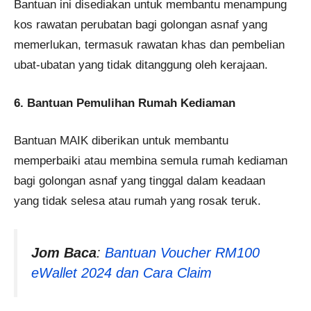
Bantuan ini disediakan untuk membantu menampung
kos rawatan perubatan bagi golongan asnaf yang
memerlukan, termasuk rawatan khas dan pembelian
ubat-ubatan yang tidak ditanggung oleh kerajaan.
6. Bantuan Pemulihan Rumah Kediaman
Bantuan MAIK diberikan untuk membantu
memperbaiki atau membina semula rumah kediaman
bagi golongan asnaf yang tinggal dalam keadaan
yang tidak selesa atau rumah yang rosak teruk.
Jom Baca
:
Bantuan Voucher RM100
eWallet 2024 dan Cara Claim