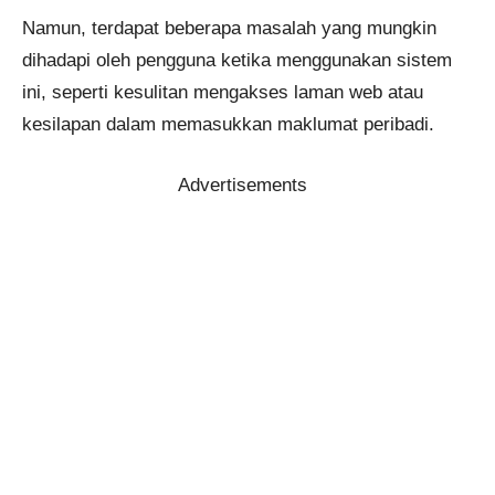
Namun, terdapat beberapa masalah yang mungkin
dihadapi oleh pengguna ketika menggunakan sistem
ini, seperti kesulitan mengakses laman web atau
kesilapan dalam memasukkan maklumat peribadi.
Advertisements