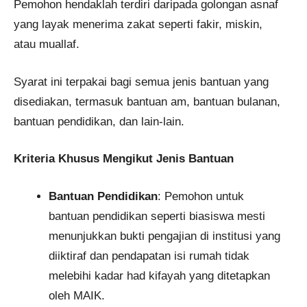
Pemohon hendaklah terdiri daripada golongan asnaf
yang layak menerima zakat seperti fakir, miskin,
atau muallaf.
Syarat ini terpakai bagi semua jenis bantuan yang
disediakan, termasuk bantuan am, bantuan bulanan,
bantuan pendidikan, dan lain-lain.
Kriteria Khusus Mengikut Jenis Bantuan
Bantuan Pendidikan
: Pemohon untuk
bantuan pendidikan seperti biasiswa mesti
menunjukkan bukti pengajian di institusi yang
diiktiraf dan pendapatan isi rumah tidak
melebihi kadar had kifayah yang ditetapkan
oleh MAIK​.